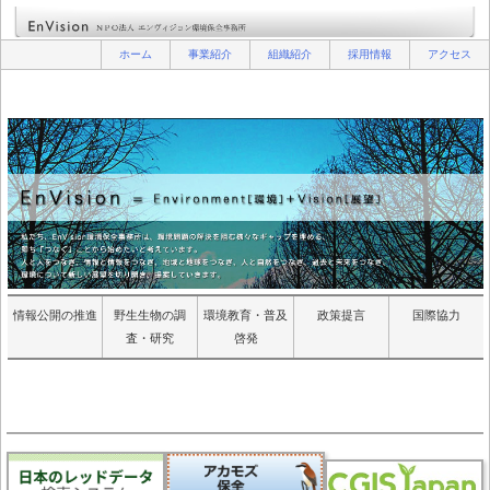
ホーム
事業紹介
組織紹介
採用情報
アクセス
情報公開の推進
野生生物の調
環境教育・普及
政策提言
国際協力
査・研究
啓発