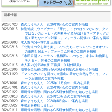
新着情報
2026/07/23
森のようちえん 2026年8月会のご案内を掲載
2026/06/15
特別対談（ウェビナー）「果たしてそれはクマなのか、クマ
ではないのか～ヒトの判断をイヌが助ける？ベアドッグが
拓く新たなヒグマ対策～」フォーラム開催のご案内を掲載
2026/06/03
求人案内(令和9年度 正職員)
2026/02/18
「北海道の空を舞う美しいワシたち～オジロワシとオオワシ
の生態と保全～」フォーラム開催のご案内を掲載
2026/02/18
「市民公開フォーラム～北極圏のいのちと、未来の動物園を
考える～」開催のご案内を掲載
2026/01/15
求人案内(令和8年度 正職員・任期付職員)
2025/01/06
環境保全活動に関わるGIS研修制度のお知らせを掲載
2025/11/20
「マルハナバチを調べて大雪山の豊かな自然を守ろう」フォ
ーラム開催のご案内を掲載
2025/10/01
森のようちえん 2025年11月会のご案内を掲載
2025/07/01
森のようちえん 2025年8月会のご案内を掲載
2025/01/22
環境保全活動に関わるGIS研修制度のお知らせを掲載
2024/09/18
森のようちえん 2024年10月会のご案内を掲載
2024/06/20
森のようちえん 2024年8月会のご案内を掲載
2024/05/27
事務所を移転しました
2024/01/11
環境保全活動に関わるGIS研修制度のお知らせを掲載